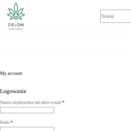
Przejdź
do
Brak
treści
wyników
My account
Logowanie
Wymagane
Nazwa użytkownika lub adres e-mail
*
Wymagane
Hasło
*