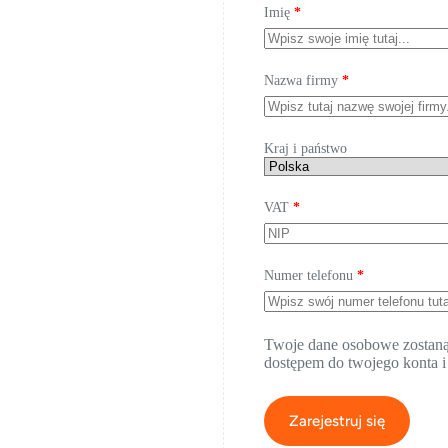
Imię
*
Nazwa firmy
*
Kraj i państwo
VAT
*
Numer telefonu
*
Twoje dane osobowe zostaną u
dostępem do twojego konta i
Zarejestruj się