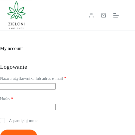
Przejdź
do
treści
Koszyk
My account
Logowanie
Wymagane
Nazwa użytkownika lub adres e-mail
*
Wymagane
Hasło
*
Zapamiętaj mnie