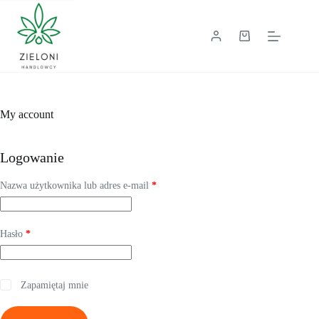
Przejdź
do
treści
Koszyk
My account
Logowanie
Wymagane
Nazwa użytkownika lub adres e-mail
*
Wymagane
Hasło
*
Zapamiętaj mnie