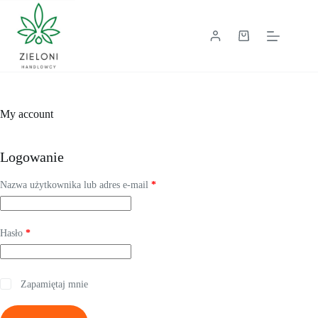
Przejdź
do
treści
Koszyk
My account
Logowanie
Wymagane
Nazwa użytkownika lub adres e-mail
*
Wymagane
Hasło
*
Zapamiętaj mnie