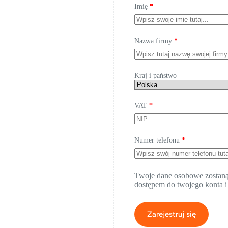
Imię
*
Nazwa firmy
*
Kraj i państwo
VAT
*
Numer telefonu
*
Twoje dane osobowe zostaną u
dostępem do twojego konta i
Zarejestruj się