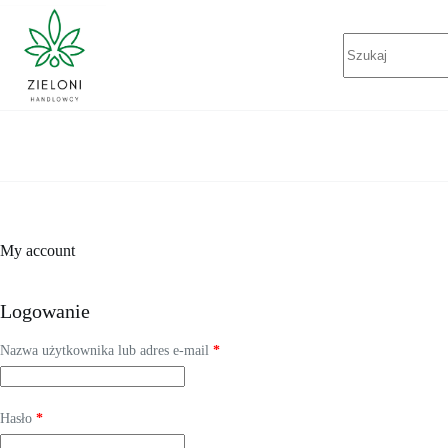
Przejdź
do
Brak
treści
wyników
My account
Logowanie
Wymagane
Nazwa użytkownika lub adres e-mail
*
Wymagane
Hasło
*