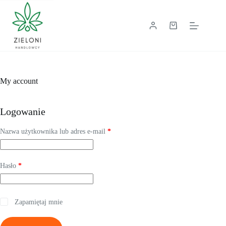
Przejdź
do
treści
Koszyk
My account
Logowanie
Wymagane
Nazwa użytkownika lub adres e-mail
*
Wymagane
Hasło
*
Zapamiętaj mnie