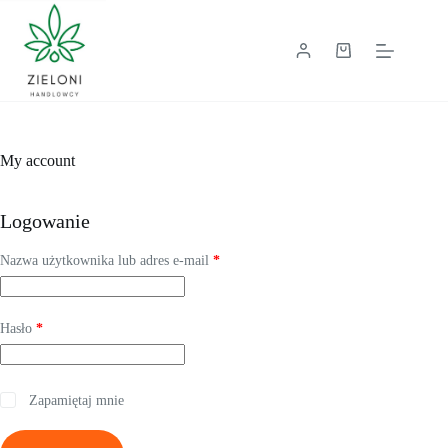
Przejdź
do
treści
Koszyk
My account
Logowanie
Wymagane
Nazwa użytkownika lub adres e-mail
*
Wymagane
Hasło
*
Zapamiętaj mnie