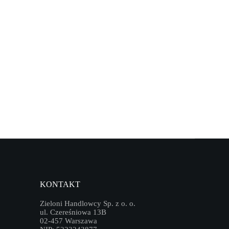
KONTAKT
Zieloni Handlowcy Sp. z o. o.
ul. Czereśniowa 13B
02-457 Warszawa