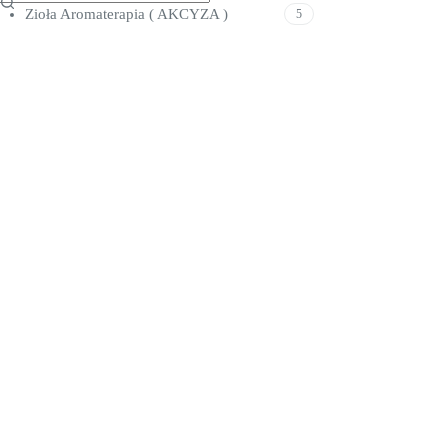
Zioła Aromaterapia ( AKCYZA )
5