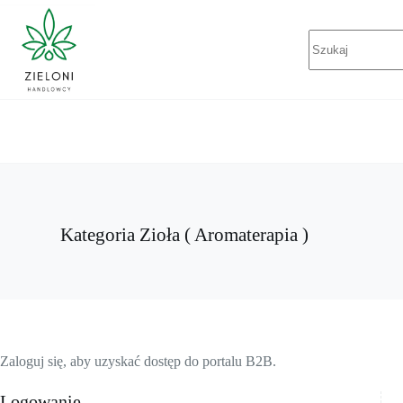
Przejdź
do
Brak
treści
wyników
Kategoria
Zioła ( Aromaterapia )
Zaloguj się, aby uzyskać dostęp do portalu B2B.
Logowanie