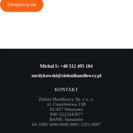
Zarejestruj się
Michał S: +48 512 495 184
surdykowski@zielonihandlowcy.pl
KONTAKT
Zieloni Handlowcy Sp. z o. o.
ul. Czereśniowa 13B
02-457 Warszawa
NIP: 5223243877
BANK: Santander
64 1090 1694 0000 0001 5251 6087